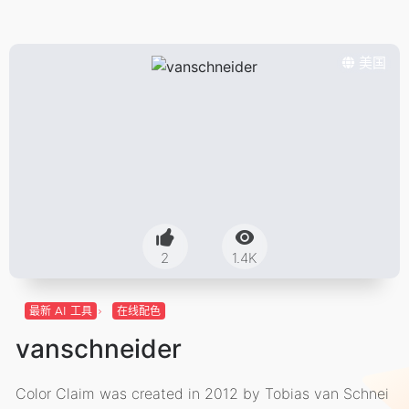
美国
2
1.4K
最新 AI 工具
在线配色
vanschneider
Color Claim was created in 2012 by Tobias van Schnei