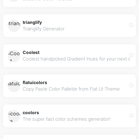
trianglify
Trianglify Generator
Coolest
Coolest handpicked Gradient Hues for your next sup
flatuicolors
Copy Paste Color Pallette from Flat UI Theme
coolors
The super fast color schemes generator!