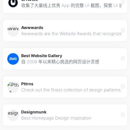
收集了大量线上优秀 App 的完整 UI 截图，探索 U
Awwwards
Awwwards are the Website Awards that recognize and p
Best Website Gallery
自 2008 年以来精心挑选的网页设计灵感
Pttrns
Check out the finest collection of design patterns, re
Designmunk
Best Homepage Design Inspiration