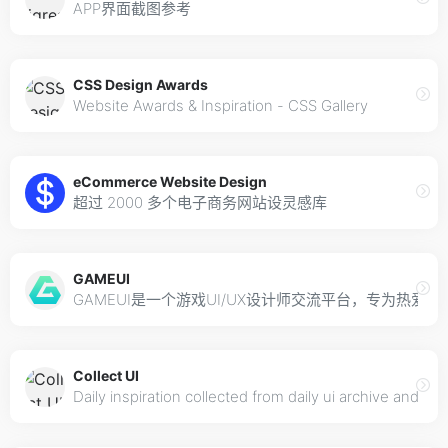
APP界面截图参考
CSS Design Awards
Website Awards & Inspiration - CSS Gallery
eCommerce Website Design
超过 2000 多个电子商务网站设灵感库
GAMEUI
GAMEUI是一个游戏UI/UX设计师交流平台，专为热爱
Collect UI
Daily inspiration collected from daily ui archive and be