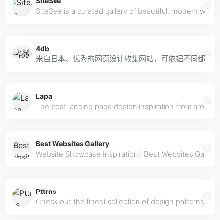
SiteSee
SiteSee is a curated gallery of beautiful, modern websi
4db
来自日本、优秀的网页设计收集网站，可依据不同都道县
Lapa
The best landing page design inspiration from around
Best Websites Gallery
Website Showcase Inspiration | Best Websites Gallery
Pttrns
Check out the finest collection of design patterns, re