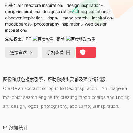
标签：
architecture inspiration
design inspiration
designinspiration
designspiration
designspirations
discover inspiration
dspn
image search
inspiration
moodboards
photography inspiration
web design
inspiration
爱站权重：
PC
移动
链接直达
手机查看
图像和颜色搜索引擎，帮助你找出灵感及建立情绪版
Create an account or log in to Designspiration - An image &a
mp; color search engine for creating mood boards and finding
art, design, logos, photography, app &amp; ui inspiration.
数据统计