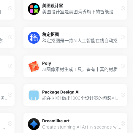
美图设计室
由 Spellbrush 与 Midjourney 所共同设计开发的动漫风格的生成艺术(Generative Art)工具
美图设计室是美图秀秀旗下的智能设计在线协作平台，是一款平面设计工具和在线平面设计软件,提供海量海报模板,跨境电商模板,跨境电商banner,跨境电商主图,邀请函,公告通知,喜报,logo等免费设计素材和模板,可在线智能生成海报,一键换色,一键换装,一键去水印,图片高清修复,无损放大,抠图,拼图。
稿定抠图
一款免费的在线 AI 影像创作工具，你可以使用它创作艺术作品、社交媒体贴文、简报、海报、视频、商标等
稿定抠图是一款AI人工智能在线自动抠图工具，不管是证件照换底色，还是复杂图片换背景，不用PS，就能轻松实现AI抠图效果。3秒一键抠图，就在稿定抠图。
Poly
输入名称，免费在线生成logo设计方案，操作简单，专业好用，创意很赞
AI图像素材生成工具，备有丰富的材质资源库，能搭配产生高品质可商用的3D素材
Package Design AI
一款在线AI图像编辑器，提供多样服务：关键字图像生成、视频剪辑、声音音效处理等丰富功能
能在1小时做出1000个设计案的包装AI！输入设计元素，并配置好消费者的年龄、喜好等，同时能再回到AI系统使用评价分析功能，依照关键字排序预测市场受欢迎的程度
Dreamlike.art
输入关键词即可用 AI 生成背景图片，免费下载使用
Create stunning AI Art in seconds with Stable Diffusion. Upscale your images, create variations, fix faces, share your art, and more.弹指之间创作吸睛且令人惊艳的AI生成艺术作品