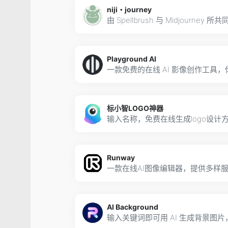
niji・journey
Playground AI
标小智LOGO神器
Runway
AI Background