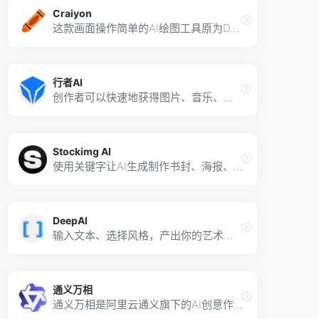
Craiyon
这款画面操作简单的AI绘图工具原为DALL-E mini，能输入文本轻松绘制图像
行者AI
创作者可以快速地获得图片、音乐、视频素材，也可以修饰、美化现有的素材
Stockimg AI
使用关键字让AI生成制作书封、海报、Logo、照片、插画与艺术创作等图像
DeepAI
输入文本、选择风格，产出你的艺术图像！提供多样风格挑选
通义万相
通义万相是阿里云通义旗下的AI创意作画平台，可提供AI艺术创作，可支持文生图、图生图、涂鸦作画、虚拟模特、个人写真等多场景的图片创作能力