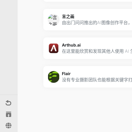
言之画
Arthub.ai
Flair