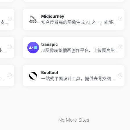
Midjourney
由出门问问推出的AI图像创作平台，支持图像编辑处理
知名度最高的图像生成 AI 之一，能够根据关键字绘制各式风格内容的画作
transpic
在这里能欣赏和发现其他人使用 AI 生成图的灵感，能直觉地复制也能够直接搜索同关键字文本的其他作品
AI图像转绘插画创作平台、上传图片生成多张图片，图片风格转换
Booltool
没有专业摄影团队也能根据关键字打造大片级商品美照，通过AI生成为你的商品找到理想广告风格
一站式平面设计工具，提供去背抠图、图像裁剪、图像压缩、画质调整、滤镜调色、增添动态效果
No More Sites