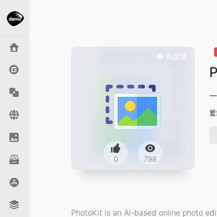
新加坡
P
一
爱
0
798
PhotoKit is an AI-based online photo edit