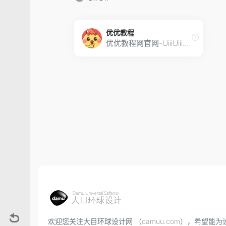
优优教程
优优教程网官网-UiiiUiii.com，免费设计软件自学平台。为网友及创作者提供原创AIGC、Midjourney、Stable Diffusion、平面、UI、网页、C4D、Sketch、动效等免费教程。提供软件下载安装教程。优设网旗下站点。
欢迎您关注大目环球设计网 （damuu.com），希望能为