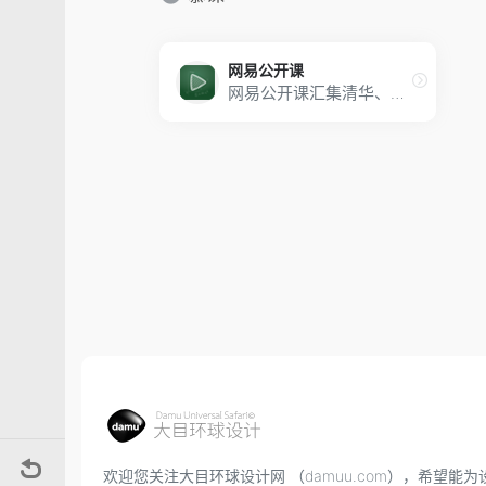
网易公开课
网易公开课汇集清华、北大、哈佛、耶鲁等世界名校共上千门课程，覆盖科学、经济、人文、哲学等22个领域，在这里你可以开拓视野看世界，获取有深度的好知识。
欢迎您关注大目环球设计网 （damuu.com），希望能为