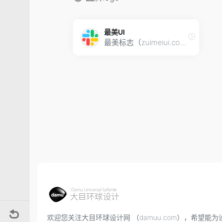
最美UI
最美标志（zuimeiui.com）是一个品牌Logo设计公司品牌标志设计大全网站。提供各大品牌logo标志设计欣赏与品牌文化赏析，为你的公司品牌创作一个高大上logo标志设计是你开拓商业的第一步！
欢迎您关注大目环球设计网 （damuu.com），希望能为