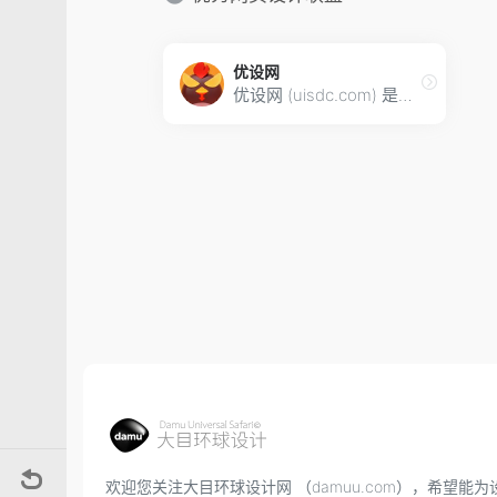
优设网
优设网 (uisdc.com) 是国内设计师入门到进阶的专业设计网站。AIGC及设计内容全面及时，全网粉丝过千万。专注前沿设计趋势和设计方法论，拥有原创独家设计内容和设计师网站导航。提供AIGC教程、灵感素材、UI设计、平面设计、网页设计、电商设计、SDC网站推荐。
欢迎您关注大目环球设计网 （damuu.com），希望能为