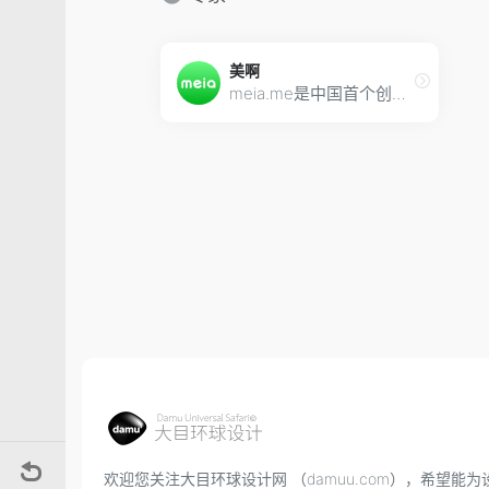
美啊
meia.me是中国首个创意设计与时尚美学在线教育平台。聚集全球精彩的体验设计、设计思维、艺术、美学类的技能教学、知识结构、专家观点、人物访谈、大师讲座等系列视频，为您提供一个在线学习、专家指导、实践练习、互动交流的平台！
欢迎您关注大目环球设计网 （damuu.com），希望能为