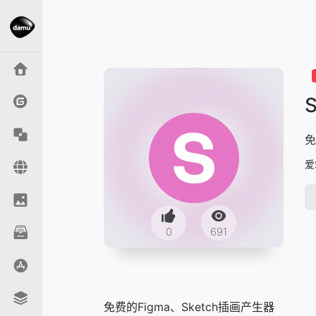
S
免
爱
0
691
免费的Figma、Sketch插画产生器