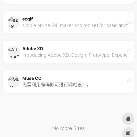
ezgif
simple online GIF maker and toolset for basic animated
Adobe XD
Introducing Adobe XD. Design. Prototype. Experience.
Muse CC
无需利用编码即可进行网站设计。
No More Sites